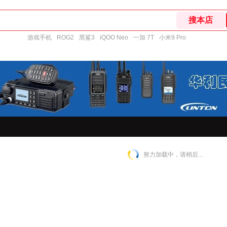
游戏手机
ROG2
黑鲨3
iQOO Neo
一加 7T
小米9 Pro
努力加载中，请稍后...